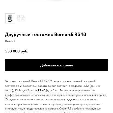
Двуручный тестомес Bernardi RS48
Bernardi
558 000
руб.
Добавить в корзину
Тестомес двуручный Bernardi RS 48 2 скорости - компактный двуручный
тестомес с 2 скоростями работы. Серия состоит из моделей RS12
(до 12 кг
теста), RS 24 (до 24 кг) и
RS 48
(до 48 кг). Тестомес предназначен для
профессионального использования в пиццериях, кондитерских цехах и пекарнях.
Специальная система замеса теста при помощи двух месильных органов
способствует насыщению теста кислородом, равномерному распределению
ингредиентов, и предотвращению нагрева. Серия RS особенно подходят для
приготовления базовых видов теста: пиццы, хлеба и фокаччи.