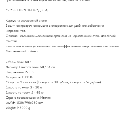
ОСОБЕННОСТИ МОДЕЛИ:
Корпус из окрашенной стали.
Защитная прозрачная крышка с отверстием для удобного добавления
ингредиентов.
Оснащен съёмными месильными органами из нержавеющей стали для лёгкой
очистки.
Сенсорная панель управления с высокоэффективным индукционным двигателем.
Механический таймер.
Объём дежи: 60 л
Диаметр / высота дежи: 50 / 34 см
Напряжение: 220 В
Мощность: 1500 Вт
Обороты: 2 скорости (1 скорость 38 дв/мин, 2 скорость 52 дв/мин)
Ёмкость по муке: 3 - 30 кг
Ёмкость по тесту: 5 - 48 кг
Страна происхождения: Италия
LxWxH: 530x790x960 mm
Weight: 145000 g